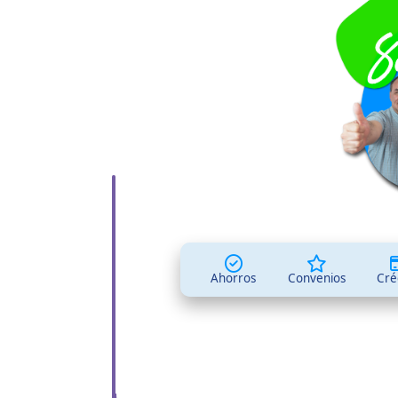
Conoce todo lo relacionado 
Ordinaria Mixta d
Ahorros
Convenios
Cré